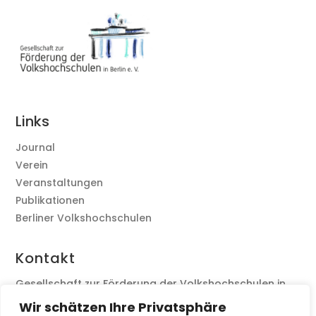
Links
Journal
Verein
Veranstaltungen
Publikationen
Berliner Volkshochschulen
Kontakt
Gesellschaft zur Förderung der Volkshochschulen in
Berlin e. V., c/o Stefan Bruns
Wir schätzen Ihre Privatsphäre