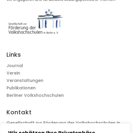
Links
Journal
Verein
Veranstaltungen
Publikationen
Berliner Volkshochschulen
Kontakt
Gesellschaft zur Förderung der Volkshochschulen in
Berlin e. V., c/o Stefan Bruns
Wir schätzen Ihre Privatsphäre